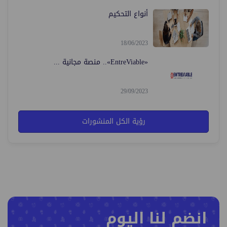
أنواع التحكيم
18/06/2023
«EntreViable».. منصة مجانية ...
29/09/2023
رؤية الكل المنشورات
انضم لنا اليوم