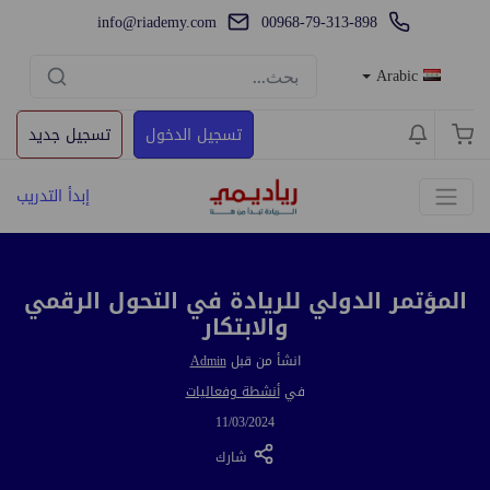
info@riademy.com
00968-79-313-898
Arabic
تسجيل الدخول
تسجيل جديد
إبدأ التدريب
المؤتمر الدولي للريادة في التحول الرقمي
والابتكار
انشأ من قبل
Admin
في
أنشطة وفعاليات
11/03/2024
شارك