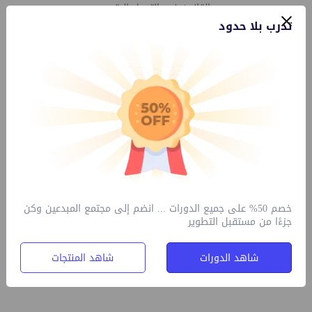
والقانون في التحول الرقمي.
تدرب بلا حدود
كما تضمن
تقديم عروض مرئية متنوعة في مجال المعرفة والتدريب والأفلام
التدريبية بطريقة
ممتعة وشيقة، ومشاركة أفضل الممارسات والخبرات، وتبادل
المعلومات
.
رعى فعاليات
المؤتمر شركة مترو مسقط الرائدة في التجارة الإلكترونية حيث قدمت
نموذج ريادي في
التحول الرقمي والابتكار.
خصم 50% على جميع الدورات ... انضم إلى مجتمع المبدعين وكن
جزءًا من مستقبل التطوير
شاهد الدورات
شاهد المنتجات