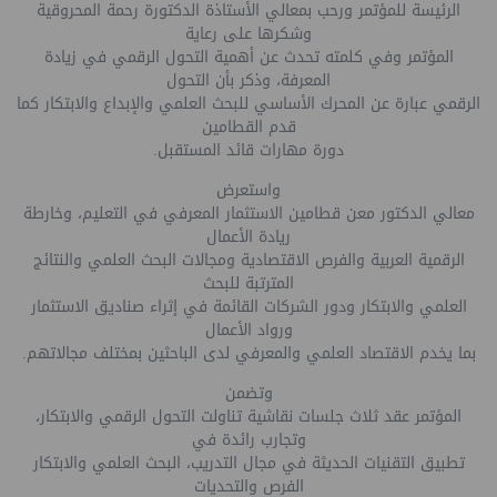
الرئيسة للمؤتمر ورحب بمعالي الأستاذة الدكتورة رحمة المحروقية
وشكرها على رعاية
المؤتمر وفي كلمته تحدث عن أهمية التحول الرقمي في زيادة
المعرفة، وذكر بأن التحول
الرقمي عبارة عن المحرك الأساسي للبحث العلمي والإبداع والابتكار كما
قدم القطامين
دورة مهارات قائد المستقبل.
واستعرض
معالي الدكتور معن قطامين الاستثمار المعرفي في التعليم، وخارطة
ريادة الأعمال
الرقمية العربية والفرص الاقتصادية ومجالات البحث العلمي والنتائج
المترتبة للبحث
العلمي والابتكار ودور الشركات القائمة في إثراء صناديق الاستثمار
ورواد الأعمال
بما يخدم الاقتصاد العلمي والمعرفي لدى الباحثين بمختلف مجالاتهم
.
وتضمن
المؤتمر عقد ثلاث جلسات نقاشية تناولت التحول الرقمي والابتكار،
وتجارب رائدة في
تطبيق التقنيات الحديثة في مجال التدريب، البحث العلمي والابتكار
الفرص والتحديات