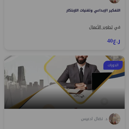
التفكير الإبداعي وتقنيات اللإبتكار
في
تطوير الأعمال
ر.ع40
الدورات
د. نضال ادعيس