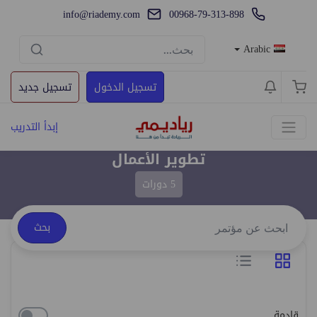
info@riademy.com
00968-79-313-898
Arabic
تسجيل الدخول
تسجيل جديد
إبدأ التدريب
تطوير الأعمال
5 دورات
بحث
قادمة