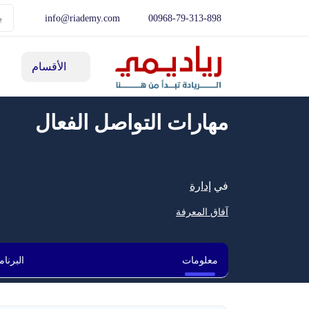
info@riademy.com
00968-79-313-898
الأقسام
مهارات التواصل الفعال
في
إدارة
آفاق المعرفة
معلومات
البرنامج