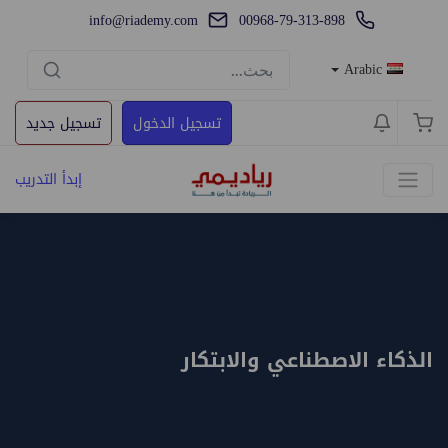
info@riademy.com
00968-79-313-898
Arabic
تسجيل الدخول
تسجيل جديد
إبدأ التدريب
الذكاء الاصطناعي والابتكار