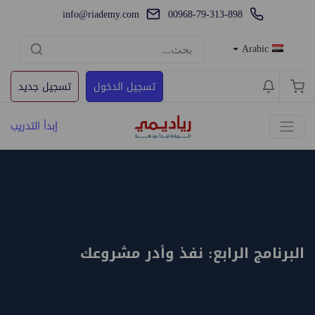
info@riademy.com
00968-79-313-898
Arabic
تسجيل الدخول
تسجيل جديد
إبدأ التدريب
البرنامج الرابع: نفذ وأدر مشروعك